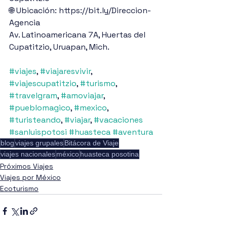
🌐 Ubicación: https://bit.ly/Direccion-
Agencia
Av. Latinoamericana 7A, Huertas del 
Cupatitzio, Uruapan, Mich.
#viajes
, 
#viajaresvivir
, 
#viajescupatitzio
, 
#turismo
, 
#travelgram
, 
#amoviajar
, 
#pueblomagico
, 
#mexico
, 
#turisteando
, 
#viajar
, 
#vacaciones
#sanluispotosi
#huasteca
#aventura
blog
viajes grupales
Bitácora de Viaje
viajes nacionales
méxico
huasteca posotina
Próximos Viajes
Viajes por México
Ecoturismo