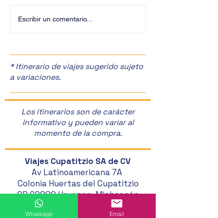
¡Últimos Lugares! ✈️
¡Disfruta de la F
Escribir un comentario...
Manzanas en Zac
🎉
* Itinerario de viajes sugerido sujeto
a variaciones.
Los itinerarios son de carácter
informativo y pueden variar al
momento de la compra.
Viajes Cupatitzio SA de CV
Av Latinoamericana 7A
Colonia Huertas del Cupatitzio
CP 60080 Uruapan, Michoacán
452 524 46 20
Whatsapp
Email