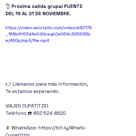
👌 
Próxima salida grupal PUENTE 
DEL 19 AL 21 DE NOVIEMBRE.
https://video.wixstatic.com/video/e92179
_168b9f63d4e049ceab0e064c365638b
e/480p/mp4/file.mp4
👉 Llámanos para más información, 
Te estamos esperando.
VIAJES CUPATITZIO
Teléfono ☎️ 452 524 4620
📱 WhatsApp: https://bit.ly/Whats-
Cupatitzio