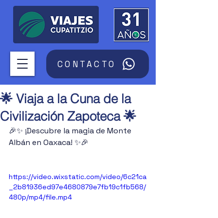
CONTACTO
🌟 Viaja a la Cuna de la
Civilización Zapoteca 🌟
🎉✨ ¡Descubre la magia de Monte 
Albán en Oaxaca! ✨🎉
https://video.wixstatic.com/video/6c21ca
_2b81936ed97e4680879e7fb19c1fb568/
480p/mp4/file.mp4