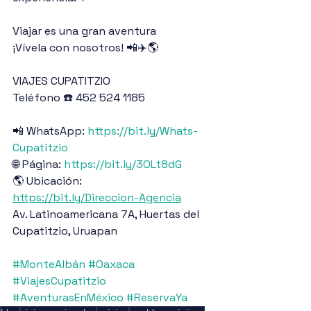
Viajar es una gran aventura
¡Vívela con nosotros! 📲✈️🌎
VIAJES CUPATITZIO
Teléfono ☎️ 452 524 1185
📲 WhatsApp: 
https://bit.ly/Whats-
Cupatitzio
🌐 Página: 
https://bit.ly/3OLt8dG
🌎 Ubicación: 
https://bit.ly/Direccion-Agencia
Av. Latinoamericana 7A, Huertas del 
Cupatitzio, Uruapan
#MonteAlbán
#Oaxaca
#ViajesCupatitzio
#AventurasEnMéxico
#ReservaYa