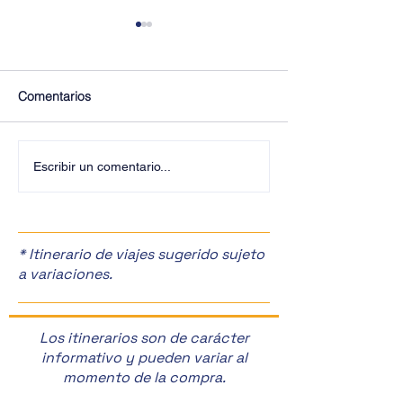
Comentarios
¡Últimos Lugares! ✈️
¡Disfruta de la F
Escribir un comentario...
Manzanas en Zac
🎉
* Itinerario de viajes sugerido sujeto
a variaciones.
Los itinerarios son de carácter
informativo y pueden variar al
momento de la compra.