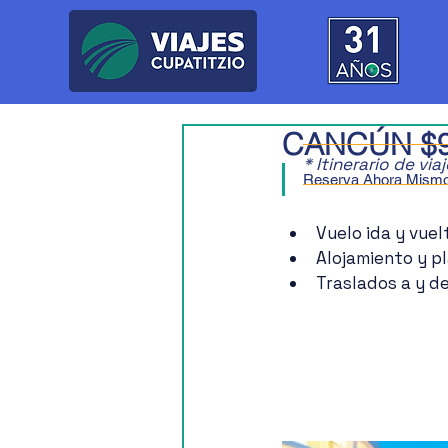
CANCÚN $9
* Itinerario de vi
Reserva Ahora Mism
Vuelo ida y vuel
Alojamiento y p
Traslados a y d