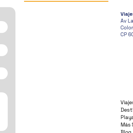
Viaje
Av L
Colon
CP 6
Viaj
Dest
Play
Más 
Blog