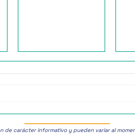
¡Últimos Lugares! ✈️
¡Disf
Manz
son de carácter informativo y pueden variar al mome