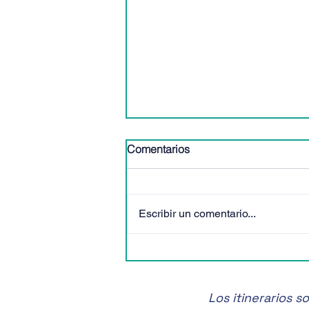
Comentarios
Escribir un comentario...
🎶✨ ¡No te pierdas el Festival
de Música de Cámara de
San Miguel de Allende! 🎶✨
Los itinerarios 