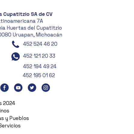
s Cupatitzio SA de CV
atinoamericana 7A
ia Huertas del Cupatitzio
0080 Uruapan, Michoacán
452 524 46 20
452 121 20 33
452 194 49 24
452 195 01 62
es 2024
inos
as y Pueblos
Servicios