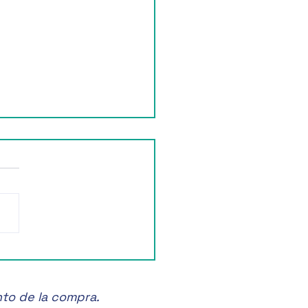
ruta de la Feria de las
anas en Zacatlán! 🍏🎉
nto de la compra.