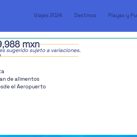
Viajes 2024
Destinos
Playas y P
,988 mxn
ajes sugerido sujeto a variaciones.
o
ta
lan de alimentos
esde el Aeropuerto