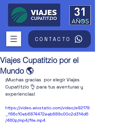
CONTACTO
Viajes Cupatitzio por el
Mundo 🌎
¡Muchas gracias  por elegir Viajes 
Cupatitzio 👌 para tus aventuras y 
experiencias! 
https://video.wixstatic.com/video/e92179
_f86c10eb6874472eab689c00c2d314d6
/480p/mp4/file.mp4