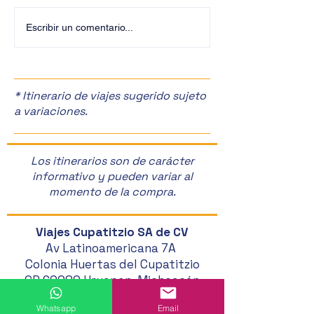
¡Últimos Lugares! ✈️
¡Disfruta de la F
Escribir un comentario...
Manzanas en Zac
🎉
* Itinerario de viajes sugerido sujeto
a variaciones.
Los itinerarios son de carácter
informativo y pueden variar al
momento de la compra.
Viajes Cupatitzio SA de CV
Av Latinoamericana 7A
Colonia Huertas del Cupatitzio
CP 60080 Uruapan, Michoacán
452 524 46 20
Whatsapp
Email