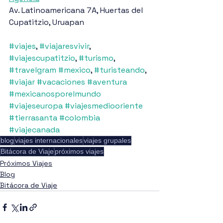
Av. Latinoamericana 7A, Huertas del 
Cupatitzio, Uruapan
#viajes
, 
#viajaresvivir
, 
#viajescupatitzio
, 
#turismo
, 
#travelgram
#mexico
, 
#turisteando
, 
#viajar
#vacaciones
#aventura
#mexicanosporelmundo
#viajeseuropa
#viajesmediooriente
#tierrasanta
#colombia
#viajecanada
blog
viajes internacionales
viajes grupales
Bitácora de Viaje
próximos viajes
Próximos Viajes
Blog
Bitácora de Viaje