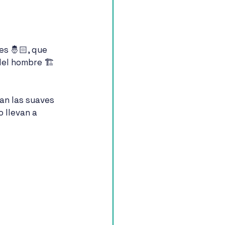
s 🤴🏻, que 
el hombre 🏗️
an las suaves 
 llevan a 