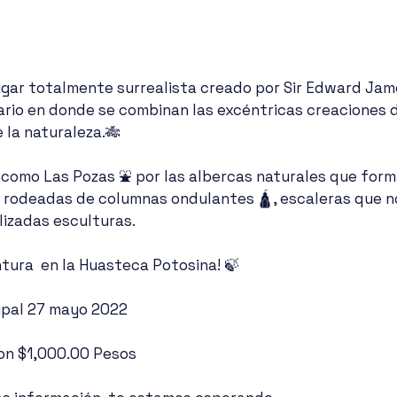
ugar totalmente surrealista creado por Sir Edward Jame
rio en donde se combinan las excéntricas creaciones d
e la naturaleza.🎋
o como Las Pozas ⛲ por las albercas naturales que form
rodeadas de columnas ondulantes 🛕, escaleras que no
lizadas esculturas. 
entura  en la Huasteca Potosina! 🍃
rupal 27 mayo 2022
con $1,000.00 Pesos