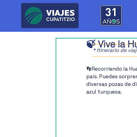
🍃 Vive la H
* Itinerario de vi
👣Recorriendo la Hua
país. Puedes sorpre
diversas pozas de d
azul turquesa.