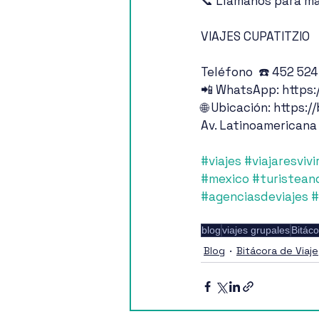
📞 Llámanos para má
VIAJES CUPATITZIO
Teléfono  ☎️ 452 52
📲 WhatsApp: https:
🌐 Ubicación: https:/
Av. Latinoamericana
#viajes
#viajaresvivi
#mexico
#turistean
#agenciasdeviajes
#
blog
viajes grupales
Bitáco
Blog
Bitácora de Viaje