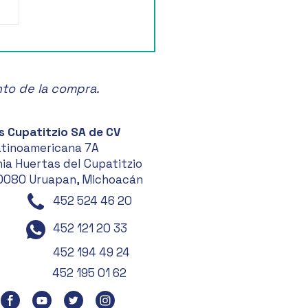
ruta de la Feria de las
anas en Zacatlán! 🍏🎉
nto de la compra.
s Cupatitzio SA de CV
atinoamericana 7A
ia Huertas del Cupatitzio
0080 Uruapan, Michoacán
452 524 46 20
452 121 20 33
452 194 49 24
452 195 01 62