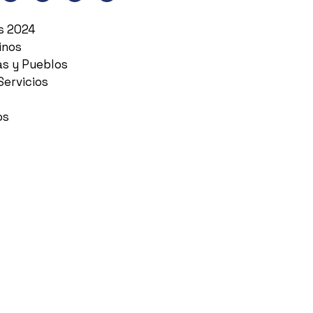
es 2024
inos
as y Pueblos
Servicios
os