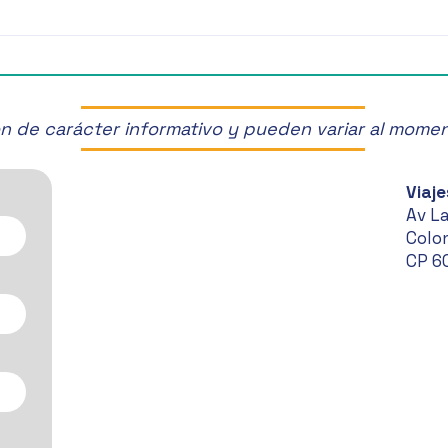
¡Últimos Lugares! ✈️
¡Disf
Manz
son de carácter informativo y pueden variar al mome
Viaje
Av L
Colon
CP 6