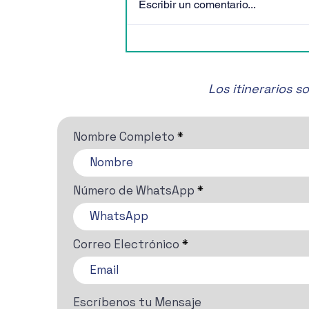
Escribir un comentario...
🎶✨ ¡No te pierdas el Festival
de Música de Cámara de
San Miguel de Allende! 🎶✨
Los itinerarios 
Nombre Completo
Número de WhatsApp
Correo Electrónico
Escríbenos tu Mensaje