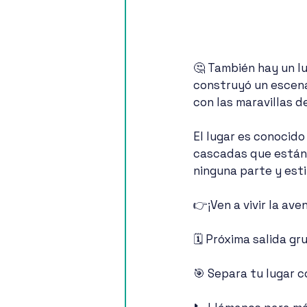
🤔 También hay un l
construyó un escena
con las maravillas d
El lugar es conocid
cascadas que están 
ninguna parte y esti
👉¡Ven a vivir la av
🗓️ Próxima salida g
🎯 Separa tu lugar 