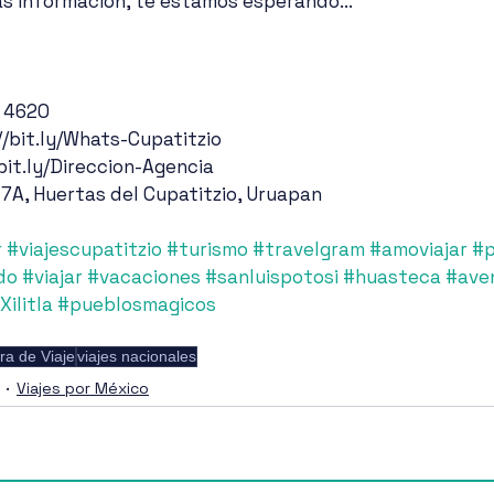
s información, te estamos esperando...
4 4620
//bit.ly/Whats-Cupatitzio
/bit.ly/Direccion-Agencia 
 7A, Huertas del Cupatitzio, Uruapan
r
#viajescupatitzio
#turismo
#travelgram
#amoviajar
#p
do
#viajar
#vacaciones
#sanluispotosi
#huasteca
#ave
Xilitla
#pueblosmagicos
ra de Viaje
viajes nacionales
Viajes por México