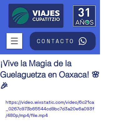
CONTACTO
¡Vive la Magia de la
Guelaguetza en Oaxaca! 🌸
🎉
https://video.wixstatic.com/video/6c21ca
_0267c973b65544cd9bc7d3a20e6a093f
/480p/mp4/file.mp4