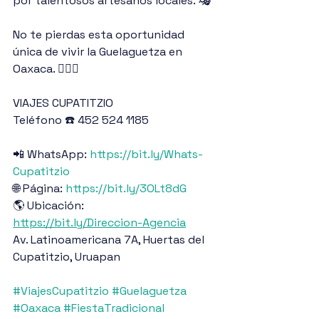
por talentosos artesanos locales. 🎭
No te pierdas esta oportunidad 
única de vivir la Guelaguetza en 
Oaxaca. 🙋🏻‍♀️
VIAJES CUPATITZIO
Teléfono ☎️ 452 524 1185
📲 WhatsApp: 
https://bit.ly/Whats-
Cupatitzio
🌐 Página: 
https://bit.ly/3OLt8dG
🌎 Ubicación: 
https://bit.ly/Direccion-Agencia
Av. Latinoamericana 7A, Huertas del 
Cupatitzio, Uruapan
#ViajesCupatitzio
#Guelaguetza
#Oaxaca
#FiestaTradicional