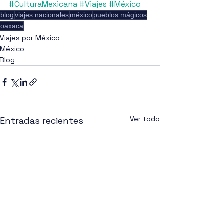
#CulturaMexicana
#Viajes
#México
blog
viajes nacionales
méxico
pueblos mágicos
oaxaca
Viajes por México
México
Blog
Ver todo
Entradas recientes