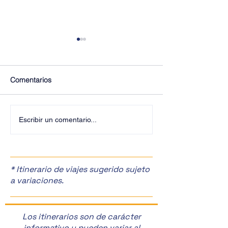
Comentarios
¡Últimos Lugares! ✈️
¡Disfruta de la F
Escribir un comentario...
Manzanas en Zac
🎉
* Itinerario de viajes sugerido sujeto
a variaciones.
Los itinerarios son de carácter
informativo y pueden variar al