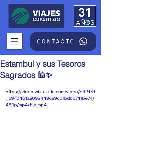
CONTACTO
Estambul y sus Tesoros
Sagrados 🕌✨
https://video.wixstatic.com/video/e92179
_c9454b1aa092449ca9c01bd6b741be74/
480p/mp4/file.mp4