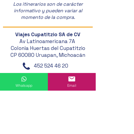
Los itinerarios son de carácter
informativo y pueden variar al
momento de la compra.
Viajes Cupatitzio SA de CV
Av Latinoamericana 7A
Colonia Huertas del Cupatitzio
CP 60080 Uruapan, Michoacán
452 524 46 20
452 121 20 33
Whatsapp
Email
452 194 49 24
452 195 01 62