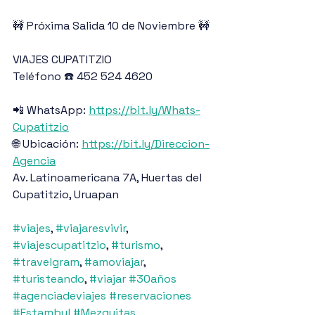
🚧 Próxima Salida 10 de Noviembre 🚧
VIAJES CUPATITZIO
Teléfono ☎️ 452 524 4620
📲 WhatsApp: 
https://bit.ly/Whats-
Cupatitzio
🌐 Ubicación: 
https://bit.ly/Direccion-
Agencia
Av. Latinoamericana 7A, Huertas del 
Cupatitzio, Uruapan
#viajes
, 
#viajaresvivir
, 
#viajescupatitzio
, 
#turismo
, 
#travelgram
, 
#amoviajar
, 
#turisteando
, 
#viajar
#30años
#agenciadeviajes
#reservaciones
#Estambul
#Mezquitas