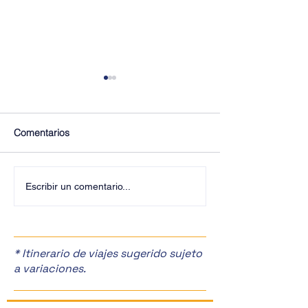
Comentarios
¡Descubre la magia de la
¡Explora la CDM
Escribir un comentario...
CDMX! ✨
Nosotros! 🌟
* Itinerario de viajes sugerido sujeto
a variaciones.