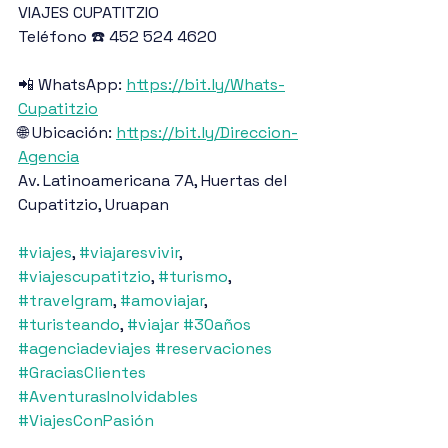
VIAJES CUPATITZIO
Teléfono ☎️ 452 524 4620
📲 WhatsApp: 
https://bit.ly/Whats-
Cupatitzio
🌐 Ubicación: 
https://bit.ly/Direccion-
Agencia
Av. Latinoamericana 7A, Huertas del 
Cupatitzio, Uruapan
#viajes
, 
#viajaresvivir
, 
#viajescupatitzio
, 
#turismo
, 
#travelgram
, 
#amoviajar
, 
#turisteando
, 
#viajar
#30años
#agenciadeviajes
#reservaciones
#GraciasClientes
#AventurasInolvidables
#ViajesConPasión