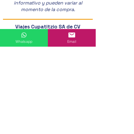
informativo y pueden variar al
momento de la compra.
Viajes Cupatitzio SA de CV
Av Latinoamericana 7A
Colonia Huertas del Cupatitzio
Whatsapp
Email
CP 60080 Uruapan, Michoacán
452 524 46 20
452 121 20 33
452 194 49 24
452 195 01 62