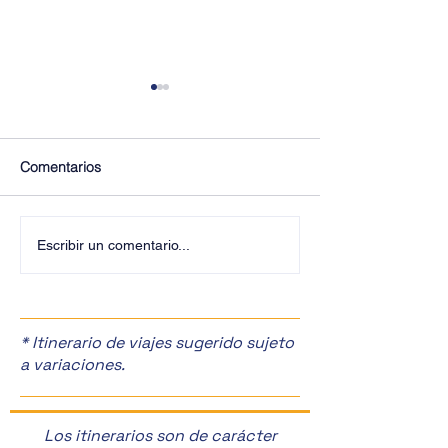
Comentarios
¡Descubre la magia de la
¡Explora la CDM
Escribir un comentario...
CDMX! ✨
Nosotros! 🌟
* Itinerario de viajes sugerido sujeto
a variaciones.
Los itinerarios son de carácter