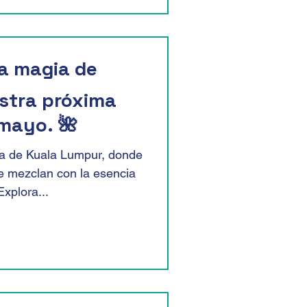
la magia de
stra próxima
 mayo. 🌺
gía de Kuala Lumpur, donde
e mezclan con la esencia
Explora...