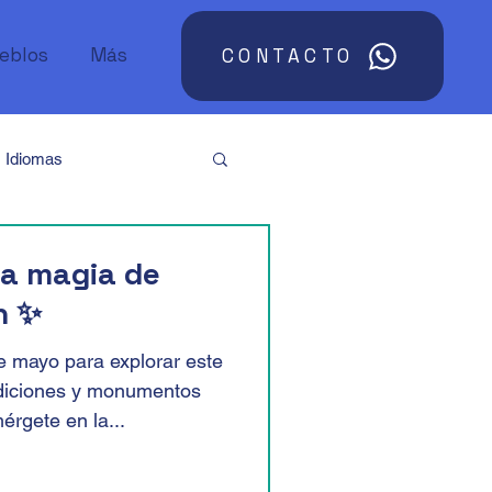
ueblos
Más
CONTACTO
Idiomas
Argentina
Asia
la magia de
n ✨
Sudáfrica
e mayo para explorar este
radiciones y monumentos
rgete en la...