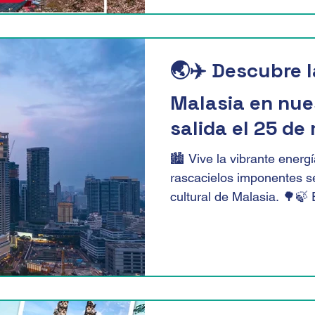
🌏✈️ Descubre 
Malasia en nue
salida el 25 de
🏙️ Vive la vibrante ener
rascacielos imponentes s
cultural de Malasia. 🌳🍃 