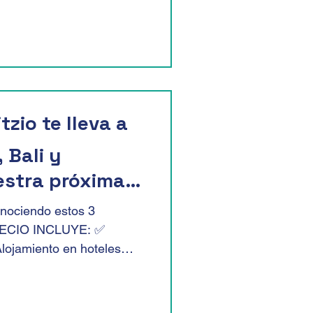
tzio te lleva a
 Bali y
estra próxima
5 de mayo
onociendo estos 3
PRECIO INCLUYE: ✅
lojamiento en hoteles