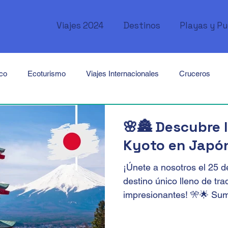
Viajes 2024
Destinos
Playas y P
ico
Ecoturismo
Viajes Internacionales
Cruceros
Canadá
USA
México
Cuba
Perú
Brasil
🌸🏯 Descubre 
Kyoto en Japó
Tailandia
Singapur
Africa
Kenya
Marruecos
¡Únete a nosotros el 25 d
destino único lleno de t
impresionantes! 🎌🌟 Sumé
ordania
Emiratos Árabes
Oceanía
Australia