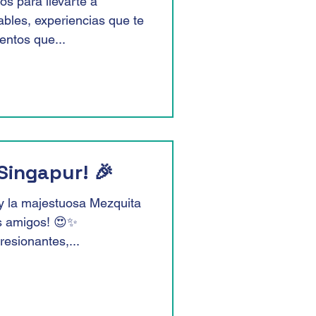
os para llevarte a
ables, experiencias que te
entos que...
 Singapur! 🎉
 y la majestuosa Mezquita
s amigos! 😍✨
resionantes,...