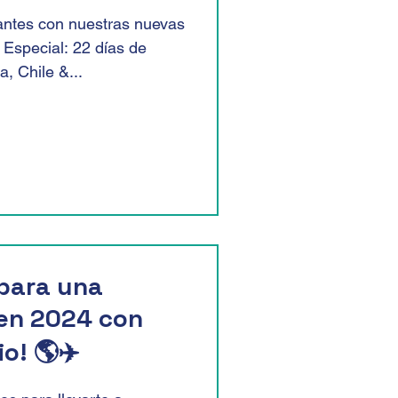
antes con nuestras nuevas
 Especial: 22 días de
a, Chile &...
e para una
 en 2024 con
o! 🌎✈️