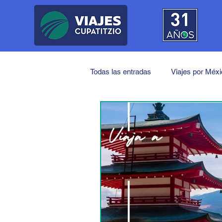
Todas las entradas
Viajes por Méx
Próximos Viajes
América
Japón
China
India
Medio Oriente
Turquía
J