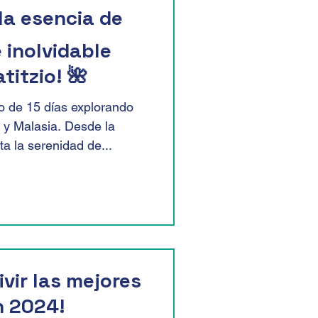
la esencia de
e inolvidable
titzio! 🌺
o de 15 días explorando
i y Malasia. Desde la
a la serenidad de...
ivir las mejores
n 2024!