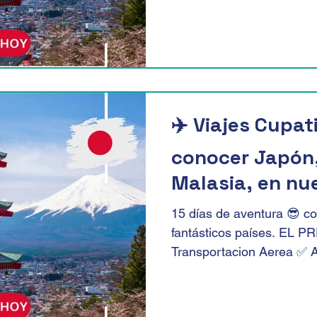
✈️ Viajes Cupati
conocer Japón,
Malasia, en nu
salida grupal el 2
15 días de aventura 😎 c
📆.
fantásticos países. EL 
Transportacion Aerea ✅ A
primera...