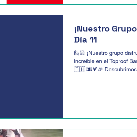
¡Nuestro Grupo 
Día 11
🙋🏻‍ ¡Nuestro grupo disf
increíble en el Toproof B
🇹🇭 🌆🍹🎉 Descubrimos e