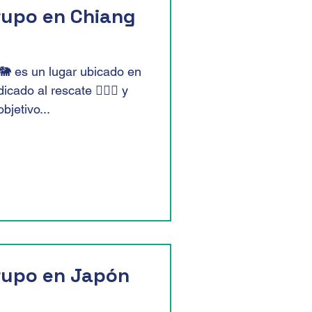
Grupo en Chiang
🐘 es un lugar ubicado en
cado al rescate 👨🏽‍⚕️ y
bjetivo...
Grupo en Japón