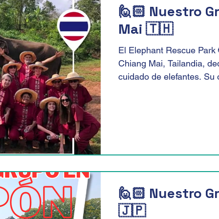
🙋🏻‍ Nuestro 
Mai 🇹🇭
El Elephant Rescue Park 
Chiang Mai, Tailandia, dedi
cuidado de elefantes. Su o
🙋🏻‍ Nuestro 
🇯🇵