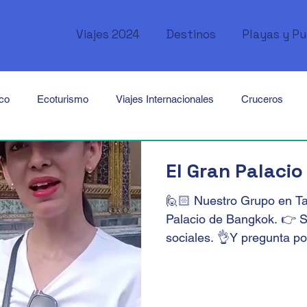
Viajes 2024
Destinos
Playas y P
ico
Ecoturismo
Viajes Internacionales
Cruceros
Canadá
USA
México
Cuba
Perú
Brasil
El Gran Palaci
🙋🏻‍ Nuestro Grupo en Tai
Tailandia
Singapur
Africa
Kenya
Marruecos
Palacio de Bangkok. 👉 
sociales. 👌Y pregunta po
ordania
Emiratos Árabes
Oceanía
Australia