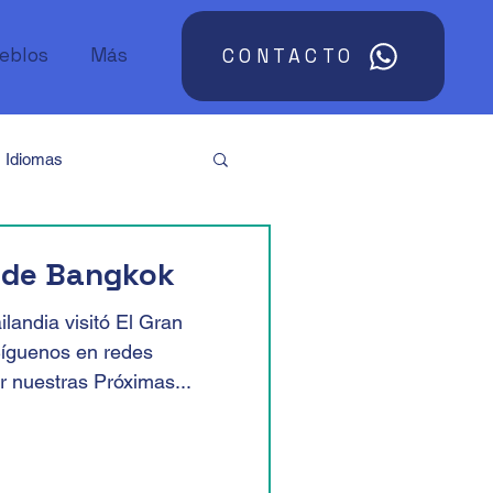
ueblos
Más
CONTACTO
Idiomas
Argentina
Asia
o de Bangkok
landia visitó El Gran
Sudáfrica
Síguenos en redes
r nuestras Próximas...