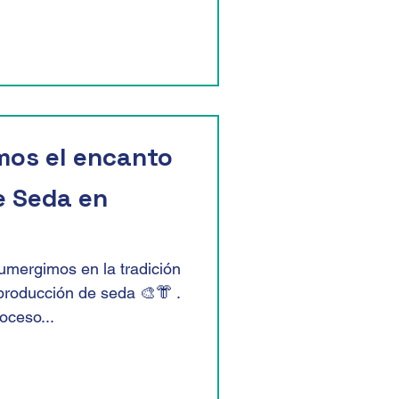
mos el encanto
e Seda en
umergimos en la tradición
 producción de seda 🎨👘 .
oceso...