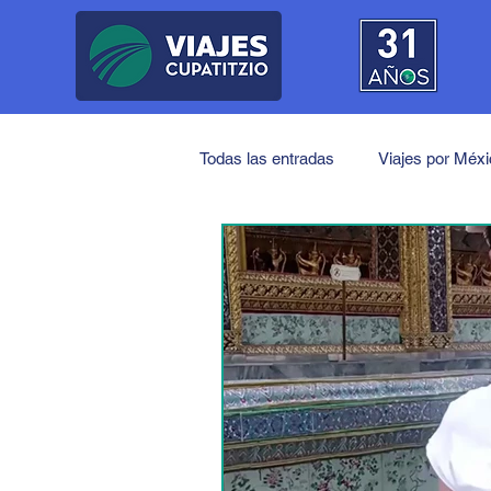
Todas las entradas
Viajes por Méx
Próximos Viajes
América
Japón
China
India
Medio Oriente
Turquía
J