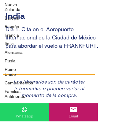
Nueva
Zelanda
Europa
España
India
Francia
Día 1. Cita en el Aeropuerto
Italia
Internacional de la Ciudad de México
Alemania
para abordar el vuelo a FRANKFURT (o
Rusia
AMSTERDAM o LONDRES) y hacer...
Reino
Unido
Campamentos
Familias
Los itinerarios son de carácter
Anfitrionas
informativo y pueden variar al
Au Pair
momento de la compra.
Work
Whatsapp
Email
And
Study
Viajes Cupatitzio SA de CV
Moda y
Av Latinoamericana 7A
Diseño