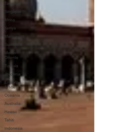
Tailandia
Singapur
Africa
Kenya
Marruecos
Sudáfrica
Medio
Oriente
Turquía
Jordania
Emiratos
Árabes
Oceanía
Australia
Hawaii
Tahiti
Indonesia