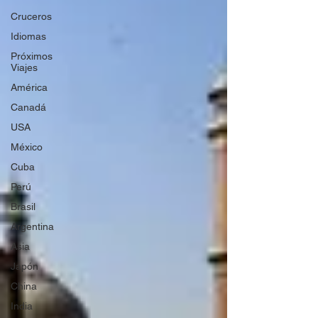
Cruceros
Idiomas
Próximos
Viajes
América
Canadá
USA
México
Cuba
Perú
Brasil
Argentina
Asia
Japón
China
India