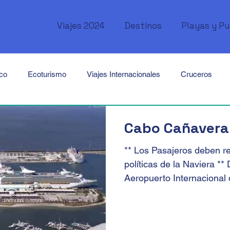
Viajes 2024
Destinos
Playas y P
ico
Ecoturismo
Viajes Internacionales
Cruceros
Canadá
USA
México
Cuba
Perú
Brasil
Cabo Cañavera
** Los Pasajeros deben re
Tailandia
Singapur
Africa
Kenya
Marruecos
políticas de la Naviera ** 
Aeropuerto Internacional 
ordania
Emiratos Árabes
Oceanía
Australia