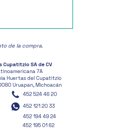
nto de la compra.
s Cupatitzio SA de CV
atinoamericana 7A
ia Huertas del Cupatitzio
0080 Uruapan, Michoacán
452 524 46 20
452 121 20 33
452 194 49 24
452 195 01 62