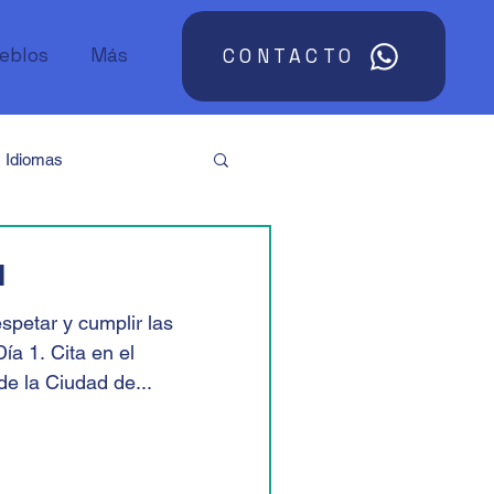
ueblos
Más
CONTACTO
Idiomas
Argentina
Asia
l
spetar y cumplir las
Sudáfrica
Día 1. Cita en el
de la Ciudad de...