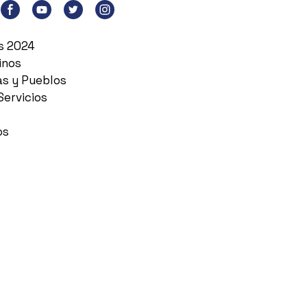
es 2024
inos
as y Pueblos
Servicios
os