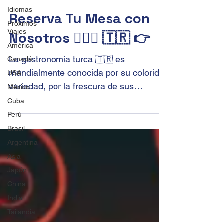
Idiomas
Reserva Tu Mesa con
Próximos
Viajes
Nosotros 🙋🏻‍♀️ 🇹🇷 👉
América
La gastronomía turca 🇹🇷 es
Canadá
mundialmente conocida por su colorida
USA
variedad, por la frescura de sus
México
ingredientes 🥙 y su delicioso sabor....
Cuba
Perú
Brasil
Argentina
Asia
Japón
China
India
Tailandia