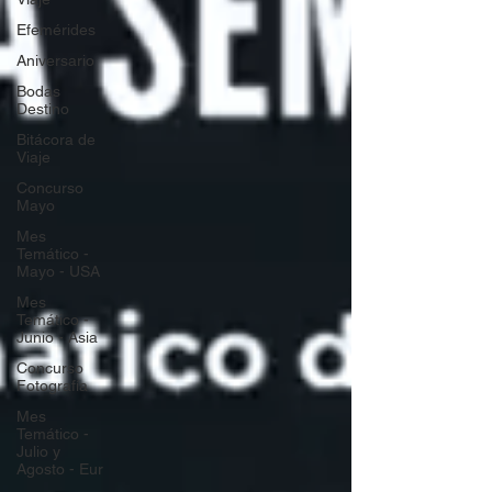
Efemérides
Aniversario
Bodas
Destino
Bitácora de
Viaje
Concurso
Mayo
Mes
Temático -
Mayo - USA
Mes
Temático -
Junio - Asia
Concurso
Fotografía
Mes
Temático -
Julio y
Agosto - Eur