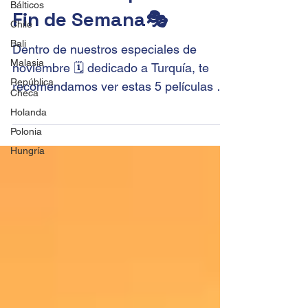
Bálticos
📽️ Cartelera para este
Chile
Fin de Semana🎭
Bali
Malasia
Dentro de nuestros especiales de
República
Checa
noviembre 🗓️ dedicado a Turquía, te
Holanda
recomendamos ver estas 5 películas 🎬
grabadas en Estambul para que...
Polonia
Hungría