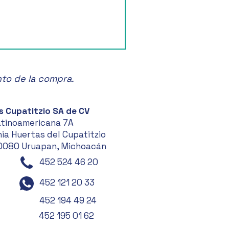
nto de la compra.
s Cupatitzio SA de CV
atinoamericana 7A
ia Huertas del Cupatitzio
0080 Uruapan, Michoacán
452 524 46 20
452 121 20 33
452 194 49 24
452 195 01 62