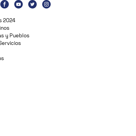
es 2024
inos
as y Pueblos
Servicios
os