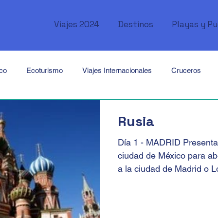
Viajes 2024
Destinos
Playas y P
ico
Ecoturismo
Viajes Internacionales
Cruceros
Canadá
USA
México
Cuba
Perú
Brasil
Rusia
Día 1 - MADRID Presentar
Tailandia
Singapur
Africa
Kenya
Marruecos
ciudad de México para abo
a la ciudad de Madrid o L
ordania
Emiratos Árabes
Oceanía
Australia