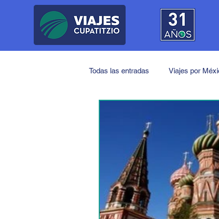
Todas las entradas
Viajes por Méx
Próximos Viajes
América
Japón
China
India
Medio Oriente
Turquía
J