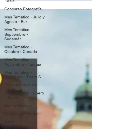
- Asia
cine más prestigiosos...
Concurso Fotografía
Mes Temático - Julio y
Agosto - Eur
Mes Temático -
Septiembre -
Sudamér
Mes Temático -
Octubre - Canadá
Mes Temático -
Noviembre - Turquía
Mes Temático -
Diciembre - Tierra S
Paquetes de Viaje
Mes Temático - Enero
- Japón
Bodas Destino
Concurso Febrero
Suiza