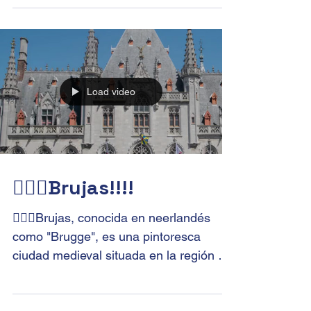
del Palacio de Versalles y déjate llevar
por la grandeza de la realeza francesa.
🏰✨ Descubre los...
Load video
🧙🏻‍♀️Brujas!!!!
🧙🏻‍♀️Brujas, conocida en neerlandés
como "Brugge", es una pintoresca
ciudad medieval situada en la región de