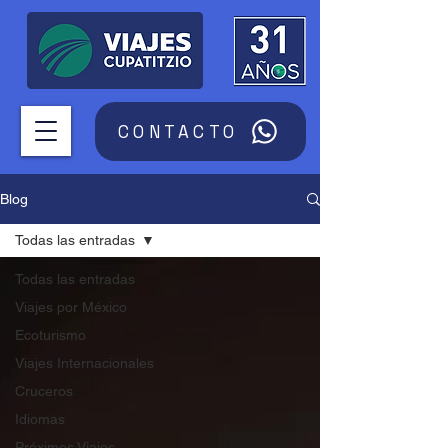
CONTACTO
Blog
Todas las entradas
Todas las entradas
Viajes por México
Ecoturismo
Viajes Internacionales
Cruceros
Idiomas
Próximos Viajes