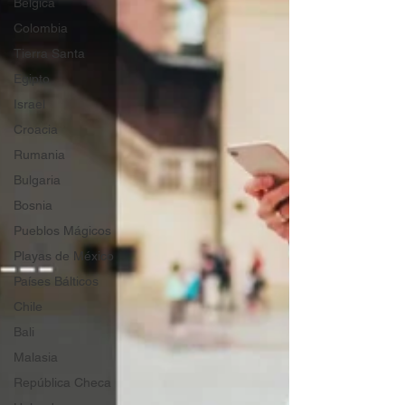
Bélgica
Colombia
Tierra Santa
Egipto
Israel
Croacia
Rumania
Bulgaria
Bosnia
Pueblos Mágicos
Playas de México
Países Bálticos
Chile
Bali
Malasia
República Checa