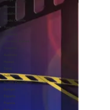
Marruecos
Sudáfrica
Medio Oriente
Turquía
Jordania
Emiratos Árabes
Oceanía
Australia
Hawaii
Tahiti
Indonesia
Nueva Zelanda
Europa
España
Francia
Italia