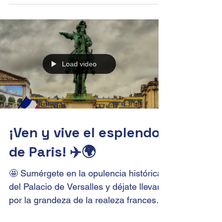
Suiza. Nos Sumergimos en un mundo
de picos nevados,...
Load video
¡Ven y vive el esplendor
de Paris! ✈️🌍
🤩 Sumérgete en la opulencia histórica