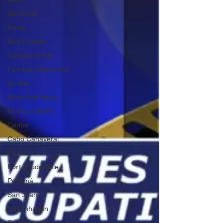
Alemania
Rusia
Reino Unido
Campamentos
Familias Anfitrionas
Au Pair
Work And Study
Moda y Diseño
Caribe
Cabo Cañaveral
Miami
Fort Lauderdale
Panamá
San Juan
Copenhagen
Southampton