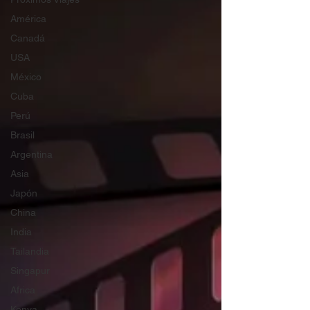
América
Canadá
USA
México
Cuba
Perú
Brasil
Argentina
Asia
Japón
China
India
Tailandia
Singapur
Africa
Kenya