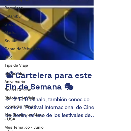
Barcelona
Estambul
Grecia
Alaska
Seattle
Renta de Vehículos
Blog
Tips de Viaje
Efemérides
Aniversario
📽️ Cartelera para este
Bodas Destino
Fin de Semana 🎭
Bitácora de Viaje
Concurso Mayo
🎉 🎥 El Berlinale, también conocido
Mes Temático - Mayo
como el Festival Internacional de Cine
- USA
de Berlín, es uno de los festivales de
Mes Temático - Junio