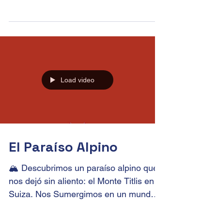
Padua, la ciudad de San Antonio, el
arte y la ciencia Rodeada por las
hermosas Colinas Euganeas, la
provincia de Padua es una zona para...
Load video
El Paraíso Alpino
🏔️ Descubrimos un paraíso alpino que
nos dejó sin aliento: el Monte Titlis en