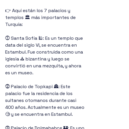
👉 Aquí están los 7 palacios y 
templos 🏛 más importantes de 
Turquía:
⓵ Santa Sofía 🕌: Es un templo que 
data del siglo VI, se encuentra en 
Estambul. Fue construida como una 
iglesia ⛪️ bizantina y luego se 
convirtió en una mezquita, y ahora 
es un museo.
⓶ Palacio de Topkapi 🏯: Este 
palacio fue la residencia de los 
sultanes otomanos durante casi 
400 años. Actualmente es un museo 
🧐 y se encuentra en Estambul.
⓷ Palacio de Dolmabahçe 🏰: Es uno 