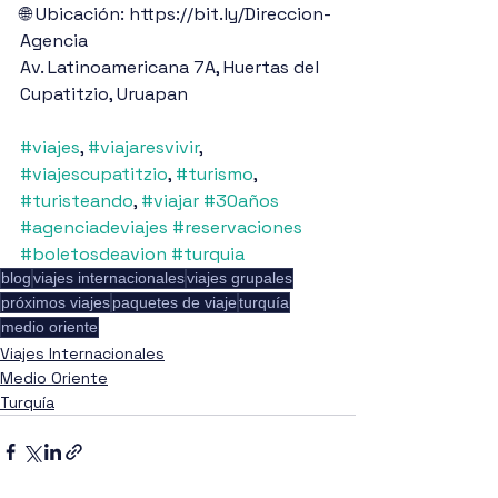
🌐 Ubicación: https://bit.ly/Direccion-
Agencia
Av. Latinoamericana 7A, Huertas del 
Cupatitzio, Uruapan
#viajes
, 
#viajaresvivir
, 
#viajescupatitzio
, 
#turismo
, 
#turisteando
, 
#viajar
#30años
#agenciadeviajes
#reservaciones
#boletosdeavion
#turquia
blog
viajes internacionales
viajes grupales
próximos viajes
paquetes de viaje
turquía
medio oriente
Viajes Internacionales
Medio Oriente
Turquía