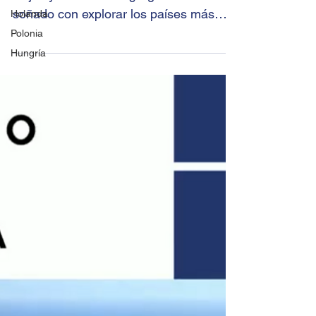
soñado con explorar los países más
Holanda
emblemáticos de Europa...
Polonia
Hungría