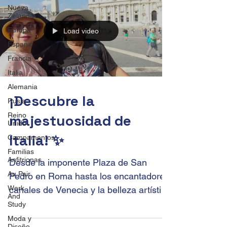
Nueva
Zelanda
Europa
Load video
España
Francia
Italia
Alemania
¡Descubre la
Rusia
Reino
majestuosidad de
Unido
Italia! ✨
Campamentos
Familias
Anfitrionas
Desde la imponente Plaza de San
Au Pair
Pedro en Roma hasta los encantadores
Work
canales de Venecia y la belleza artística
And
de Florencia, te llevamos...
Study
Moda y
Diseño