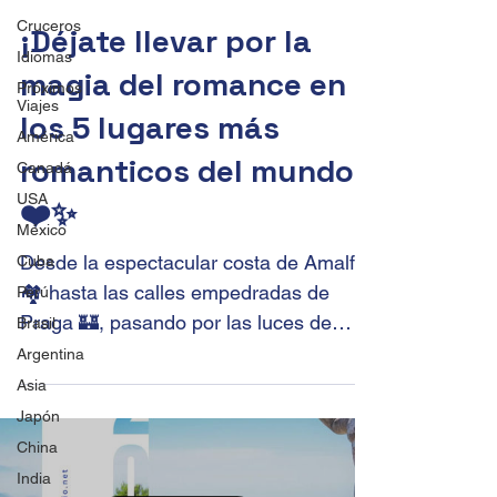
Cruceros
¡Déjate llevar por la
Idiomas
magia del romance en
Próximos
Viajes
los 5 lugares más
América
romanticos del mundo!
Canadá
USA
❤️✨
México
Desde la espectacular costa de Amalfi
Cuba
🏘 hasta las calles empedradas de
Perú
Praga 🏰, pasando por las luces de
Brasil
París, 🗼 el encanto de...
Argentina
Asia
Japón
China
India