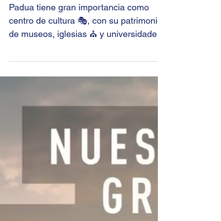
del Véneto, Padua y
Venecia 🍝
Padua tiene gran importancia como
centro de cultura 🎭, con su patrimonio
de museos, iglesias ⛪ y universidades.
Prato della Valle es la...