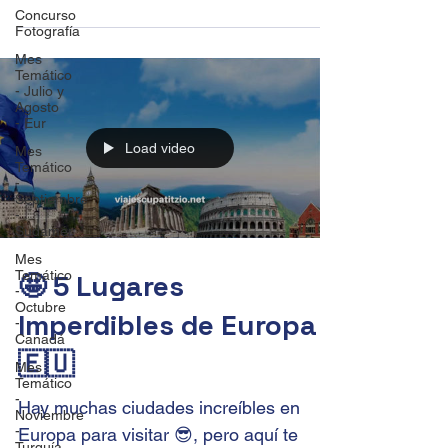
Concurso
Fotografía
Mes
Temático
- Julio y
Agosto
- Eur
Load video
Mes
Temático
-
Septiembre
-
Sudamér
Mes
Temático
🤩 5 Lugares
-
Octubre
Imperdibles de Europa
-
Canadá
🇪🇺
Mes
Temático
-
Hay muchas ciudades increíbles en
Noviembre
-
Europa para visitar 😎, pero aquí te
Turquía