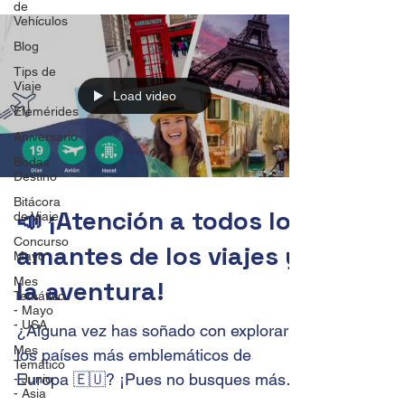
de
Vehículos
Blog
Tips de
Viaje
Load video
Efemérides
Aniversario
Bodas
Destino
Bitácora
📣 ¡Atención a todos los
de Viaje
Concurso
amantes de los viajes y
Mayo
Mes
la aventura!
Temático
- Mayo
- USA
¿Alguna vez has soñado con explorar
Mes
los países más emblemáticos de
Temático
Europa 🇪🇺? ¡Pues no busques más!
- Junio
- Asia
Te invitamos a que te unas a...