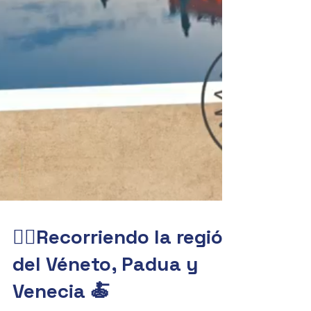
🚶‍♀️Recorriendo la región