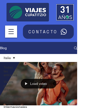
CONTACTO
Blog
Italia
Todas
las
entradas
Viajes
Load video
por
México
Ecoturismo
Viajes
Internacionales