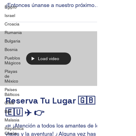
¡Entonces únanse a nuestro próximo
Egipto
viaje a Europa y Londres el próximo...
Israel
Croacia
Rumania
Bulgaria
Bosnia
Pueblos
Load video
Mágicos
Playas
de
México
Países
Bálticos
Reserva Tu Lugar 🇬🇧
Chile
🇪🇺 ✈️ 👉
Bali
Malasia
📣 ¡Atención a todos los amantes de los
República
viajes y la aventura! ¿Alguna vez has
Checa