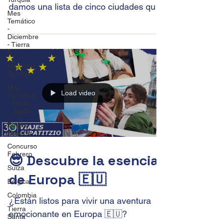
damos una lista de cinco ciudades que
Mes
considero 👌 que debes...
Temático
-
Diciembre
- Tierra
S
Paquetes
de Viaje
Mes
Load video
Temático
- Enero
- Japón
Bodas
Destino
Concurso
Febrero
😎 Descubre la esencia
Suiza
de Europa 🇪🇺
Bélgica
Colombia
¿Están listos para vivir una aventura
Tierra
emocionante en Europa 🇪🇺?
Santa