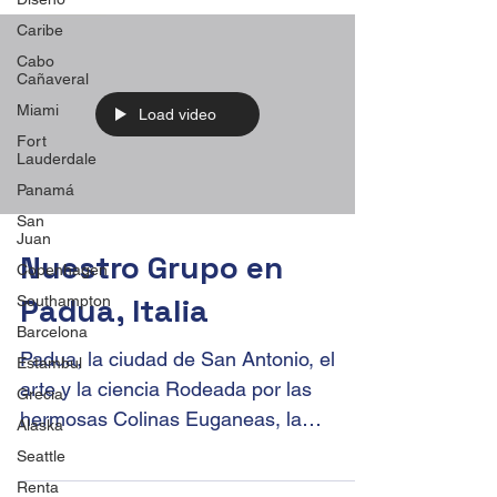
Caribe
Cabo
Cañaveral
Miami
Load video
Fort
Lauderdale
Panamá
San
Juan
Nuestro Grupo en
Copenhagen
Padua, Italia
Southampton
Barcelona
Padua, la ciudad de San Antonio, el
Estambul
arte y la ciencia Rodeada por las
Grecia
hermosas Colinas Euganeas, la
Alaska
provincia de Padua es una zona para...
Seattle
Renta