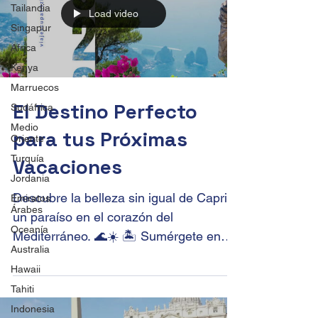
Tailandia
Load video
Singapur
Africa
Kenya
Marruecos
El Destino Perfecto
Sudáfrica
Medio
para tus Próximas
Oriente
Turquía
Vacaciones
Jordania
Descubre la belleza sin igual de Capri,
Emiratos
Árabes
un paraíso en el corazón del
Oceanía
Mediterráneo. 🌊☀️ 🏝️ Sumérgete en
Australia
las aguas cristalinas de la...
Hawaii
Tahiti
Indonesia