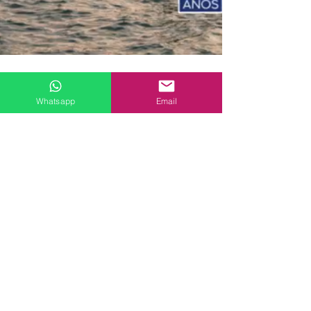
Whatsapp
Email
Venecia - 25 de Julio
🧳Nuestro grupo en Venecia... Los días
nunca son suficientes ⌛ con tanto por
hacer y conocer, paseos en góndola,
visitas a museos 🏛️ ,...